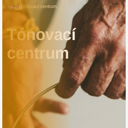
Domů
/
Tónovací centrum
Tónovací
centrum