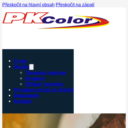
Přeskočit na hlavní obsah
Přeskočit na zápatí
O nás
Služby
Tónovací centrum
Drogerie
Stříkací technika
Pronájem strojů na čištění
Dodavatelé
Kontakt