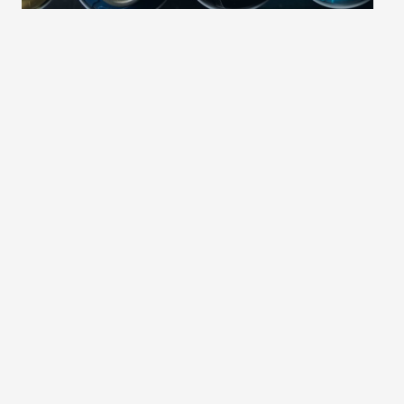
Mícháme
barvy na
počkání